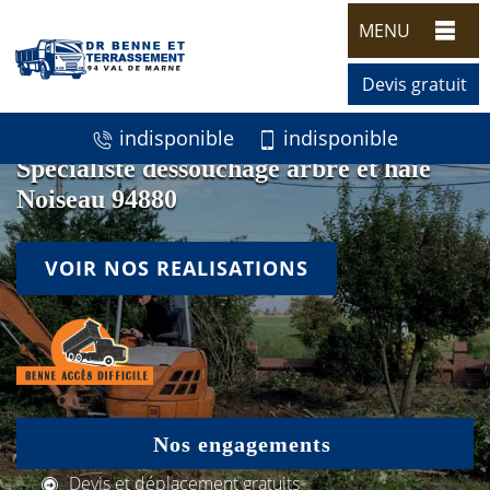
MENU
Devis gratuit
indisponible
indisponible
Spécialiste dessouchage arbre et haie
Noiseau 94880
VOIR NOS REALISATIONS
Nos engagements
Devis et déplacement gratuits