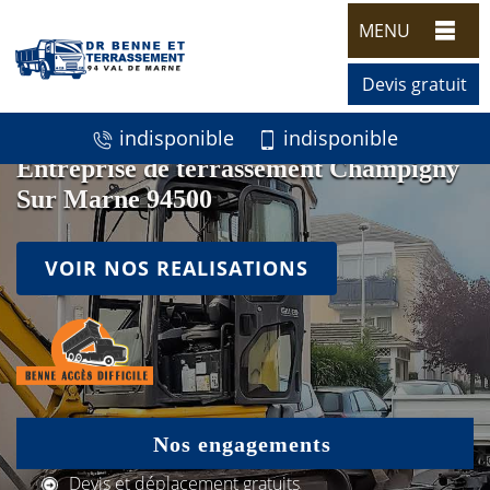
MENU
Devis gratuit
indisponible
indisponible
Entreprise de terrassement Champigny
Sur Marne 94500
VOIR NOS REALISATIONS
Nos engagements
Devis et déplacement gratuits